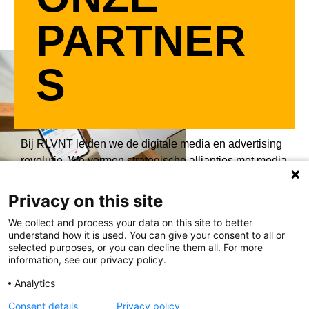
PARTNER
S
Bij RLVNT leiden we de digitale media en advertising
revolutie. We vormen strategische allianties met media
uitgevers en eigenaren, toonaangevende technologie-,
data- en AI-bedrijven om de waarde van programmatic
Privacy on this site
advertising voor bedrijven van elke omvang te
We collect and process your data on this site to better
vergroten. Door onze technologie, datamogelijkheden
understand how it is used. You can give your consent to all or
en industrie expertise continu te verbeteren, maken we
selected purposes, or you can decline them all. For more
information, see our privacy policy.
programmatic media effectiever en efficiënter.
Analytics
Consent details
Privacy policy