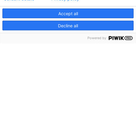
Accept all
Decline all
Powered by
GET TO KNOW
US
Ons team bestaat uit gepassioneerde en ervaren industrie